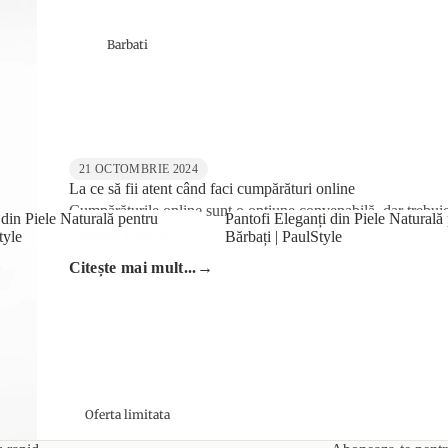
Barbati
21 OCTOMBRIE 2024
La ce să fii atent când faci cumpărături online
Cumpărăturile online sunt o opțiune convenabilă, dar trebuie s
din Piele Naturală pentru
Pantofi Eleganți din Piele Naturală
alegerea corectă
tyle
Bărbați | PaulStyle
al din Piele Naturală pentru
Pantofi Eleganți din Piele Natura
Citește mai mult...
→
ulStyle
Bărbați | PaulStyle
Oferta limitata