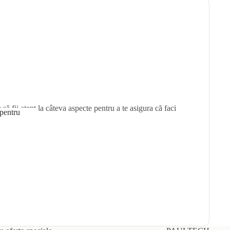
ă fii atent la câteva aspecte pentru a te asigura că faci
 pentru
lă pentru