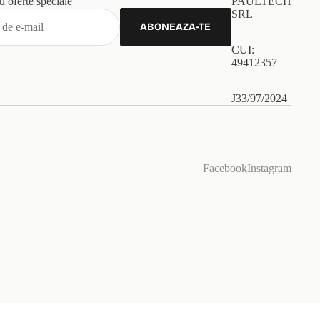
 oferte speciale
PAULTECH
SRL
ABONEAZA-TE
CUI:
49412357
J33/97/2024
Facebook
Instagram