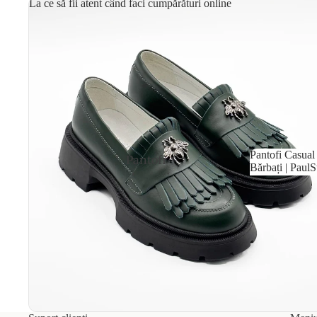
La ce să fii atent când faci cumpărături online
Pantofi sport
Saboti
Pantofi Casual 
Pantofi
Bărbați | PaulS
eleganti
Pantofi Casu
Bărbați | Pa
Pantofi casual
Mocasini
Pantofi sport
Saboti