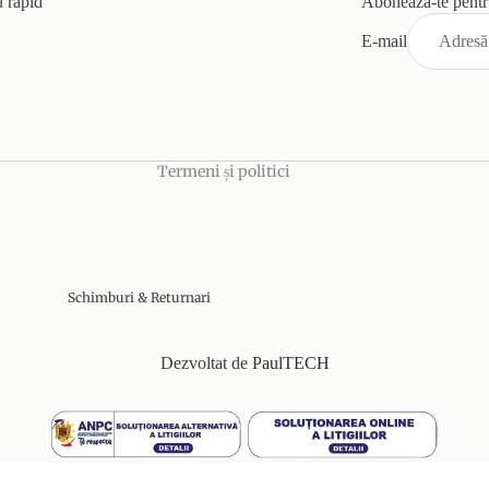
 rapid
Aboneaza-te pentru
Politica de rambursare
E-mail
Politica de confidențialitate
Termeni de utilizare
Politica de expediere
Informații de contact
Termeni și politici
Schimburi & Returnari
Dezvoltat de
PaulTECH