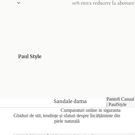
10% extra reducere la abonare
Paul Style
Pantofi Casual
Sandale dama
| PaulStyle
Pantofi Casu
Cumparaturi online in siguranta
Pantofi casual
Dame | Paul
Ghiduri de stil, tendințe și sfaturi despre încălțăminte din
Pantofi de
piele naturală
vara