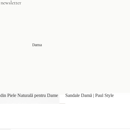
 newsletter
Dama
 din Piele Naturală pentru Dame
Sandale Damă | Paul Style
al din Piele Naturală pentru
Sandale Damă | Paul Style
Style