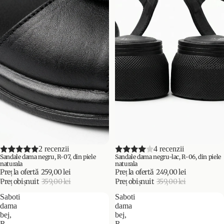
Oferta li
PROMOȚIE
2 recenzii
PROMOȚIE
4 recenzii
Sandale dama negru, R-07, din piele
Sandale dama negru-lac, R-06, din piele
naturala
naturala
Preț la ofertă
259,00 lei
Preț la ofertă
249,00 lei
Preț obișnuit
359,00 lei
Preț obișnuit
359,00 lei
Saboti
Saboti
dama
dama
bej,
bej,
R-
R-