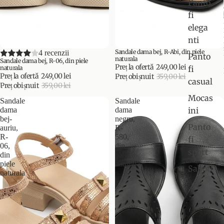
Panto
fi
elega
nti
Sandale dama bej, R-Abi, din piele
PROMOȚIE
4 recenzii
PROMOȚIE
Panto
naturala
Sandale dama bej, R-06, din piele
Preț la ofertă
249,00 lei
fi
naturala
Preț la ofertă
249,00 lei
Preț obișnuit
359,00 lei
casual
Preț obișnuit
359,00 lei
Mocas
Sandale
Sandale
ini
dama
dama
bej-
negru,
Panto
auriu,
R-
R-
580,
fi
06,
din
sport
din
piele
piele
naturala
Saboti
naturala