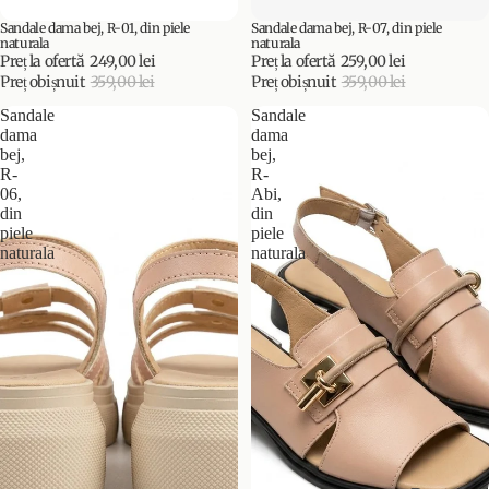
Sandale dama bej, R-01, din piele
Sandale dama bej, R-07, din piele
PROMOȚIE
PROMOȚIE
naturala
naturala
Preț la ofertă
249,00 lei
Preț la ofertă
259,00 lei
Preț obișnuit
359,00 lei
Preț obișnuit
359,00 lei
Sandale
Sandale
dama
dama
bej,
bej,
R-
R-
06,
Abi,
din
din
piele
piele
naturala
naturala