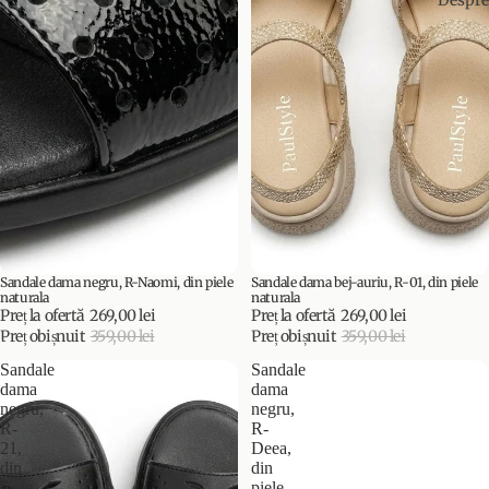
Sandale dama negru, R-Naomi, din piele
Sandale dama bej-auriu, R-01, din piele
PROMOȚIE
PROMOȚIE
naturala
naturala
Preț la ofertă
269,00 lei
Preț la ofertă
269,00 lei
Preț obișnuit
359,00 lei
Preț obișnuit
359,00 lei
Sandale
Sandale
dama
dama
negru,
negru,
R-
R-
21,
Deea,
din
din
piele
piele