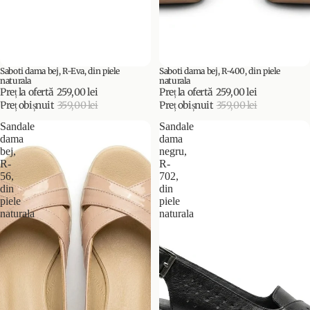
Saboti dama bej, R-Eva, din piele
Saboti dama bej, R-400, din piele
PROMOȚIE
PROMOȚIE
naturala
naturala
Preț la ofertă
259,00 lei
Preț la ofertă
259,00 lei
Preț obișnuit
359,00 lei
Preț obișnuit
359,00 lei
Sandale
Sandale
dama
dama
bej,
negru,
R-
R-
56,
702,
din
din
piele
piele
naturala
naturala