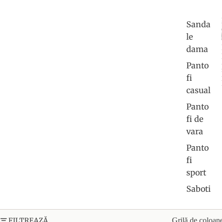
Sanda
le
dama
Panto
fi
casual
Panto
fi de
vara
Panto
fi
sport
Saboti
FILTREAZĂ
Grilă de coloan