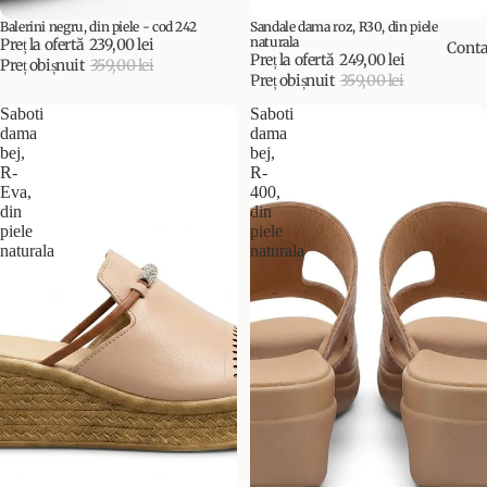
Balerini negru, din piele - cod 242
Sandale dama roz, R30, din piele
PROMOȚIE
PROMOȚIE
naturala
Preț la ofertă
239,00 lei
Conta
Preț la ofertă
249,00 lei
Preț obișnuit
359,00 lei
Preț obișnuit
359,00 lei
Saboti
Saboti
dama
dama
bej,
bej,
R-
R-
Eva,
400,
din
din
piele
piele
naturala
naturala