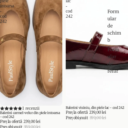
piele
lac
intoarsa
-
Form
-
cod
cod
242
ular
242
de
schim
b
Form
ular
de
retur
Balerini visiniu, din piele lac - cod 242
PROMOȚIE
1 recenzii
PROMOȚIE
Preț la ofertă
239,00 lei
Balerini carmel-velur din piele intoarsa
- cod 242
Preț obișnuit
359,00 lei
Preț la ofertă
239,00 lei
Preț obișnuit
359,00 lei