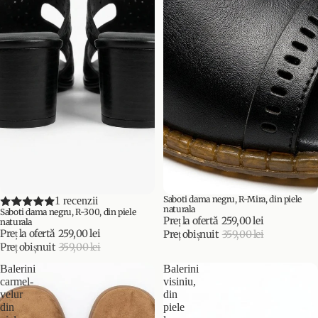
Saboti dama negru, R-Mira, din piele
PROMOȚIE
1 recenzii
PROMOȚIE
naturala
Saboti dama negru, R-300, din piele
Preț la ofertă
259,00 lei
naturala
Preț la ofertă
259,00 lei
Preț obișnuit
359,00 lei
Preț obișnuit
359,00 lei
Balerini
Balerini
carmel-
visiniu,
velur
din
din
piele