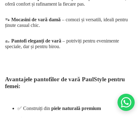
oferă confort și rafinament la fiecare pas.
👡
Mocasini de vară damă
– comozi și versatili, ideali pentru
ținute casual chic.
👞
Pantofi eleganți de vară
– potriviți pentru evenimente
speciale, dar și pentru birou.
Avantajele pantofilor de vară PaulStyle pentru
femei:
✅ Construiți din
piele naturală premium
✅
Confort
și respirabilitate, ideale pentru temperaturi
ridicate
✅
Design feminin și modern
, ușor de integrat în orice stil