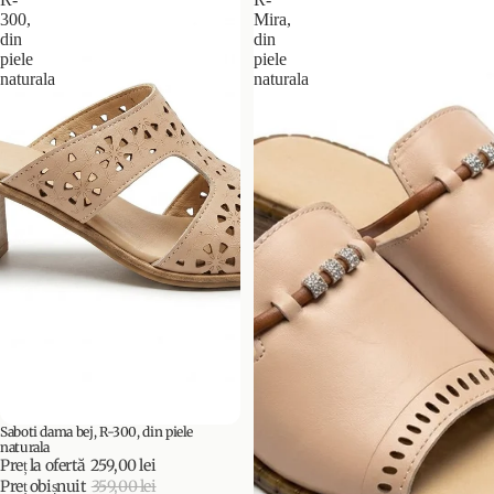
300,
Mira,
din
din
piele
piele
naturala
naturala
Saboti dama bej, R-300, din piele
PROMOȚIE
naturala
Preț la ofertă
259,00 lei
Preț obișnuit
359,00 lei