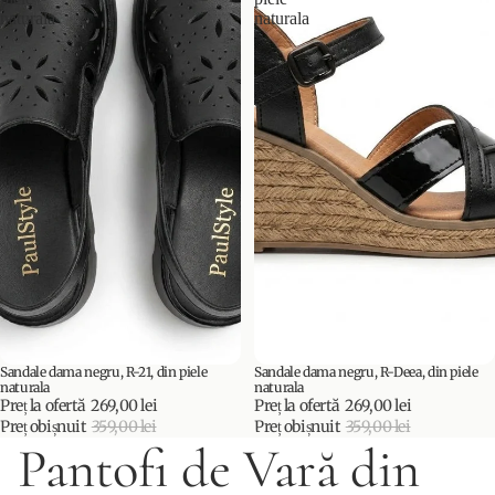
naturala
naturala
Sandale dama negru, R-21, din piele
Sandale dama negru, R-Deea, din piele
PROMOȚIE
PROMOȚIE
naturala
naturala
Preț la ofertă
269,00 lei
Preț la ofertă
269,00 lei
Preț obișnuit
359,00 lei
Preț obișnuit
359,00 lei
Pantofi de Vară din