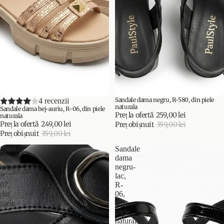
Sandale dama negru, R-580, din piele
PROMOȚIE
4 recenzii
PROMOȚIE
naturala
Sandale dama bej-auriu, R-06, din piele
Preț la ofertă
259,00 lei
naturala
Preț la ofertă
249,00 lei
Preț obișnuit
359,00 lei
Preț obișnuit
359,00 lei
Sandale
Sandale
dama
dama
negru,
negru-
R-
lac,
07,
R-
din
06,
piele
din
naturala
piele
naturala