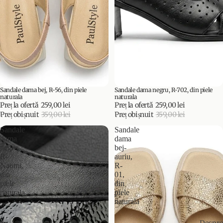
Sandale dama bej, R-56, din piele
Sandale dama negru, R-702, din piele
PROMOȚIE
PROMOȚIE
naturala
naturala
Preț la ofertă
259,00 lei
Preț la ofertă
259,00 lei
Preț obișnuit
359,00 lei
Preț obișnuit
359,00 lei
Sandale
Sandale
dama
dama
negru,
bej-
R-
auriu,
Naomi,
R-
din
01,
piele
din
naturala
piele
naturala
Despre