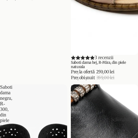
PROMOȚIE
3 recenzii
Saboti dama bej, R-Mira, din piele
naturala
Preț la ofertă
259,00 lei
Preț obișnuit
359,00 lei
Saboti
Saboti
dama
dama
negru,
negru,
R-
R-
300,
Mira,
din
din
Schimburi & 
piele
piele
naturala
naturala