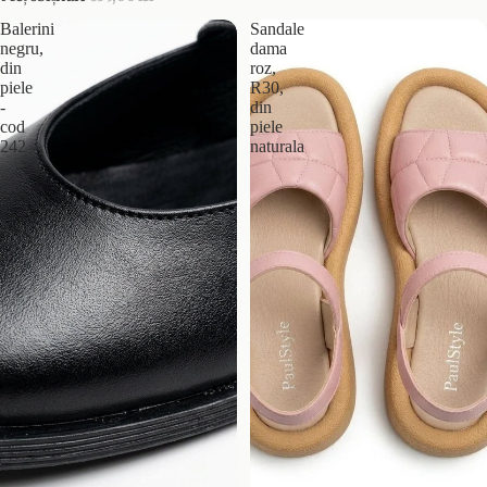
Balerini
Sandale
negru,
dama
din
roz,
piele
R30,
-
din
cod
piele
242
naturala