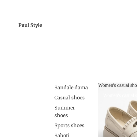
Paul Style
Women's casual sho
Sandale dama
Women's casual 
Casual shoes
Summer
shoes
Sports shoes
Saboti