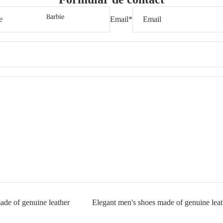
Barbie
Email
*
ade of genuine leather
Elegant men's shoes made of genuine leat
s made of genuine
Elegant men's shoes made of genuine