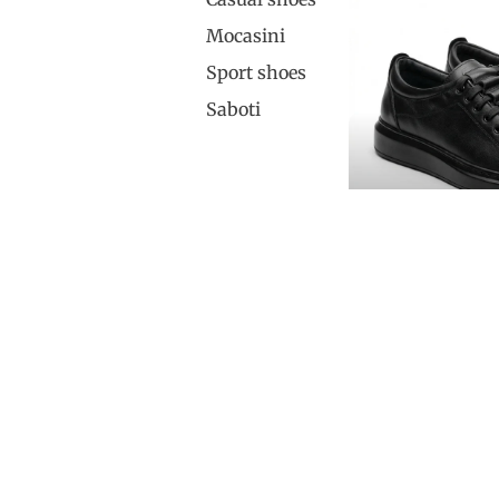
leather
Mocasini
Punem
Sport shoes
ce
Saboti
Suport clienti
Meniu 