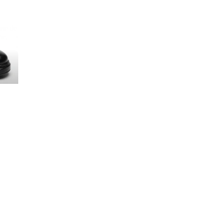
use de
ne.
oferte speciale
PAULTECH