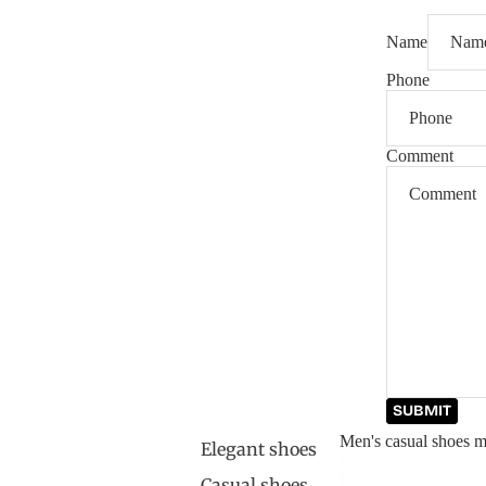
Name
Phone
Comment
SUBMIT
Men's casual shoes m
Elegant shoes
Men's casual shoe
Casual shoes