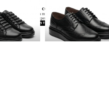
leather
De ce PaulStyle?
 accent pe servicii care sa multumeasca pe fiecare client. Oferim prod
a mai inalta calitate, si o experienta sigura si usoara de cumparaturi onli
VEZI TOATE PRODUSELE
Informații Companie
PAULTECH SRL
CUI:
49412357
J33/97/2024
rapid
Aboneaza-te pentru 
Refund policy